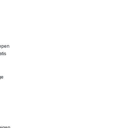
repen
tis
ge
eigen