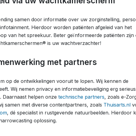
heid via uw wachtkamerscherm
ending samen door informatie over uw zorginstelling, pers
 infotainment. Hierdoor worden patiënten afgeleid van het
op van het spreekuur. Beter geïnformeerde patiënten zijn
chtkamerschermen® is uw wachtverzachter!
amenwerking met partners
 om op de ontwikkelingen vooruit te lopen. Wij kennen de
ft. Wij nemen privacy en informatiebeveiliging erg serieus
t. Daarnaast helpen onze
technische partners
, zoals e-Zor
ij samen met diverse contentpartners, zoals
Thuisarts.nl
v
com
, dé specialist in rustgevende natuurbeelden.
Hierdoor k
narrowcasting oplossing.