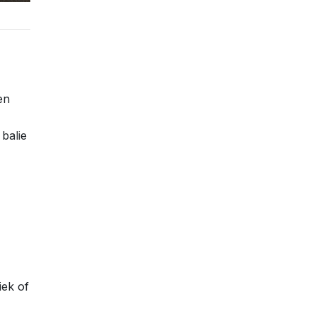
en
balie
iek of