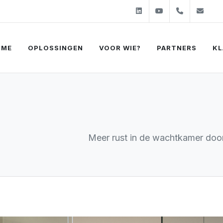
Linkedin
Youtube
+31 (0)2
sal
OME
OPLOSSINGEN
VOOR WIE?
PARTNERS
KL
Meer rust in de wachtkamer door