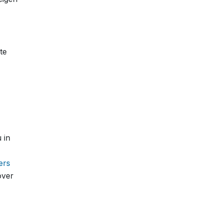
te
 in
ers
over