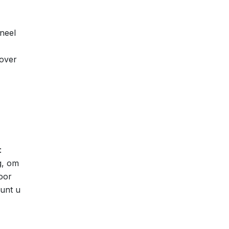
oneel
 over
:
g, om
oor
unt u