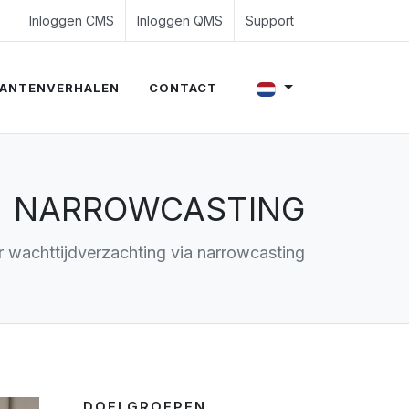
4 350 54 00
es@evalue8.nl
Inloggen CMS
Inloggen QMS
Support
ANTENVERHALEN
CONTACT
NARROWCASTING
 wachttijdverzachting via narrowcasting
DOELGROEPEN