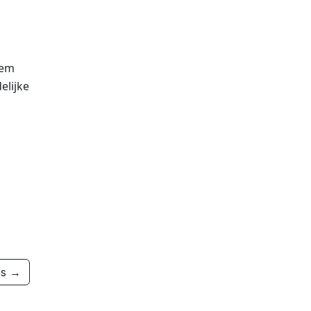
eem
elijke
es →