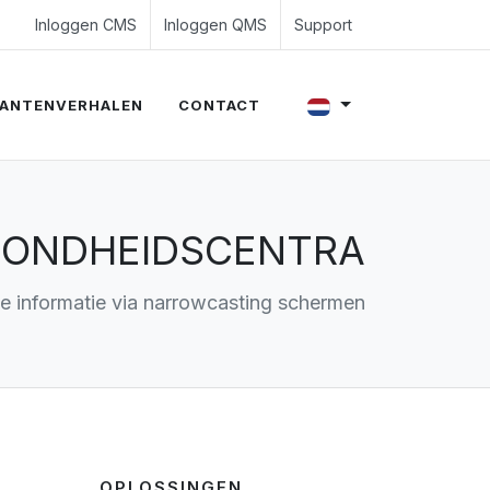
4 350 54 00
es@evalue8.nl
Inloggen CMS
Inloggen QMS
Support
ANTENVERHALEN
CONTACT
ZONDHEIDSCENTRA
e informatie via narrowcasting schermen
OPLOSSINGEN