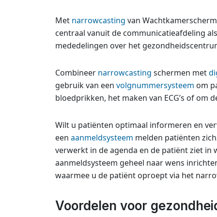
Met
narrowcasting
van Wachtkamerschermen
centraal vanuit de communicatieafdeling als
mededelingen over het gezondheidscentrum 
Combineer
narrowcasting
schermen met
di
gebruik van een
volgnummersysteem
om pa
bloedprikken, het maken van ECG’s of om de 
Wilt u patiënten optimaal informeren en ver
een
aanmeldsysteem
melden patiënten zich
verwerkt in de agenda en de patiënt ziet i
aanmeldsysteem geheel naar wens inricht
waarmee u de patiënt oproept via het narr
Voordelen voor gezondhei