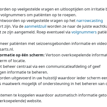
den op veelgestelde vragen en uitlooptijden om irritatie b
l volgnummers om patiënten op te roepen.
antwoorden op veelgestelde vragen op het
narrowcasting
 zijn. Via de
aanmeldzuil
worden ze naar de juiste wacht
t ze zijn aangemeld. Roep eventueel via
volgnummers
patië
meer patiënten met seizoensgebonden informatie en video
arts.nl.
formatie op één scherm:
Vertoon overkoepelende informat
rm of locatie.
t beheer centraal via een communicatieafdeling of geef
igen informatie te beheren.
worden uitgevoerd in uw huisstijl waardoor ieder scherm ee
is maatwerk mogelijk of ondersteuning in het beheren van 
ystemen te koppelen waardoor automatisch informatie get
verkoepelende) website.