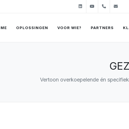
Linkedin
Youtube
+31 (0)2
sal
OME
OPLOSSINGEN
VOOR WIE?
PARTNERS
KL
GE
Vertoon overkoepelende én specifiek