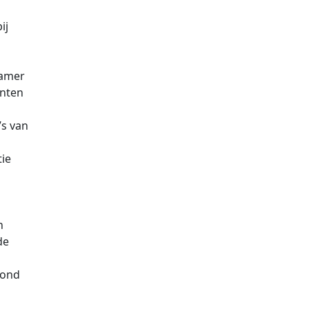
ij
kamer
nten
’s van
ie
n
de
oond