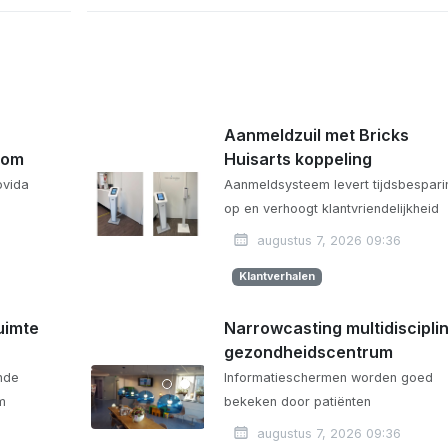
Aanmeldzuil met Bricks
com
Huisarts koppeling
ovida
Aanmeldsysteem levert tijdsbespari
op en verhoogt klantvriendelijkheid
augustus 7, 2026 09:36
Klantverhalen
uimte
Narrowcasting multidisciplin
gezondheidscentrum
ende
Informatieschermen worden goed
m
bekeken door patiënten
augustus 7, 2026 09:36