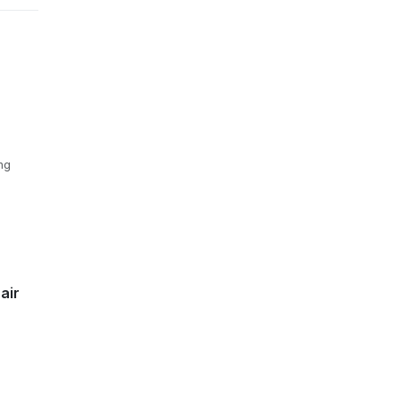
ng
air