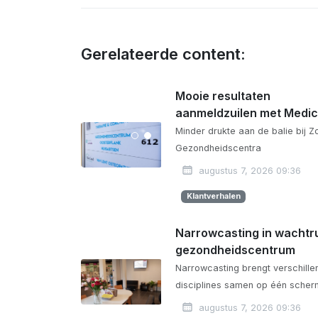
Gerelateerde content:
Mooie resultaten
aanmeldzuilen met Medi
Minder drukte aan de balie bij Z
Gezondheidscentra
augustus 7, 2026 09:36
Klantverhalen
Narrowcasting in wachtr
gezondheidscentrum
Narrowcasting brengt verschill
disciplines samen op één scher
augustus 7, 2026 09:36