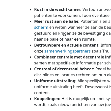
Rust in de wachtkamer:
Vertoon antwoor
patiënten te voorkomen. Toon eventuee
Meer rust aan de balie:
Patiënten zien 
scherm
en weten wanneer ze aan de beurt
gestuurd en krijgen ze de bevestiging da
naar de balie of naar een ruimte.
Betrouwbare en actuele content:
Infor
onze
samenwerkingspartners
zoals Thuis
Combineer centrale met decentrale in
samen met specifieke informatie per sche
Centraal of decentraal beheer:
Regel he
disciplines en locaties rechten om hun e
Uniforme uitstraling:
Alle speellijsten 
uniforme uitstraling heeft. Desgewenst 
content.
Koppelingen:
Het is mogelijk om met s
wordt, zoals nieuwsberichten van uw (o