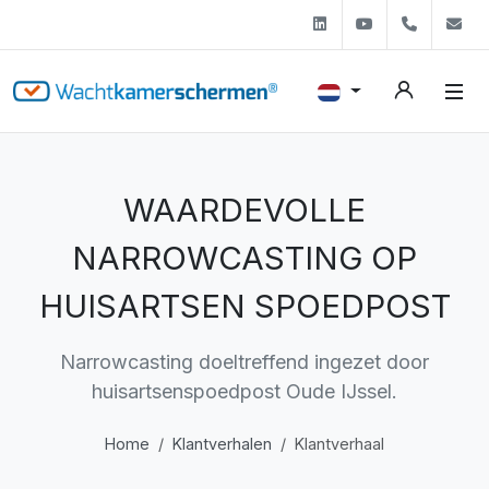
Linkedin
Youtube
+31 (0)
s
WAARDEVOLLE
NARROWCASTING OP
HUISARTSEN SPOEDPOST
Narrowcasting doeltreffend ingezet door
huisartsenspoedpost Oude IJssel.
Home
Klantverhalen
Klantverhaal