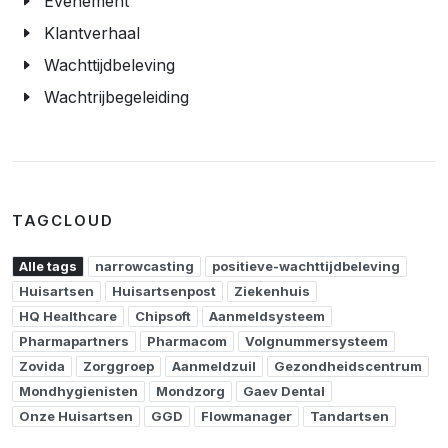
Evenement
Klantverhaal
Wachttijdbeleving
Wachtrijbegeleiding
TAGCLOUD
Alle tags
narrowcasting
positieve-wachttijdbeleving
Huisartsen
Huisartsenpost
Ziekenhuis
HQ Healthcare
Chipsoft
Aanmeldsysteem
Pharmapartners
Pharmacom
Volgnummersysteem
Zovida
Zorggroep
Aanmeldzuil
Gezondheidscentrum
Mondhygienisten
Mondzorg
Gaev Dental
Onze Huisartsen
GGD
Flowmanager
Tandartsen