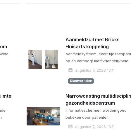
Aanmeldzuil met Bricks
com
Huisarts koppeling
ovida
Aanmeldsysteem levert tijdsbespari
op en verhoogt klantvriendelijkheid
augustus 7, 2026 13:11
Klantverhalen
uimte
Narrowcasting multidisciplin
gezondheidscentrum
ende
Informatieschermen worden goed
m
bekeken door patiënten
augustus 7, 2026 13:11