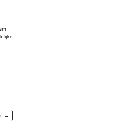
eem
elijke
es →