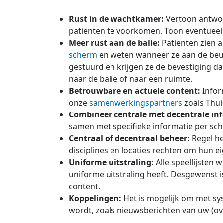
Rust in de wachtkamer:
Vertoon antwoor
patiënten te voorkomen. Toon eventuee
Meer rust aan de balie:
Patiënten zien 
scherm
en weten wanneer ze aan de beurt
gestuurd en krijgen ze de bevestiging da
naar de balie of naar een ruimte.
Betrouwbare en actuele content:
Infor
onze
samenwerkingspartners
zoals Thuis
Combineer centrale met decentrale in
samen met specifieke informatie per sche
Centraal of decentraal beheer:
Regel he
disciplines en locaties rechten om hun e
Uniforme uitstraling:
Alle speellijsten 
uniforme uitstraling heeft. Desgewenst 
content.
Koppelingen:
Het is mogelijk om met s
wordt, zoals nieuwsberichten van uw (o