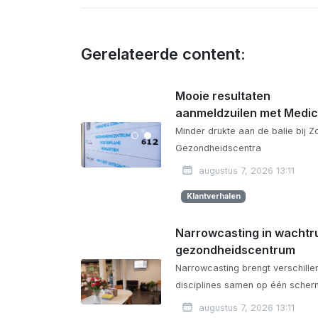
Gerelateerde content:
Mooie resultaten
aanmeldzuilen met Medi
Minder drukte aan de balie bij Z
Gezondheidscentra
augustus 7, 2026 13:11
Klantverhalen
Narrowcasting in wachtr
gezondheidscentrum
Narrowcasting brengt verschill
disciplines samen op één scher
augustus 7, 2026 13:11