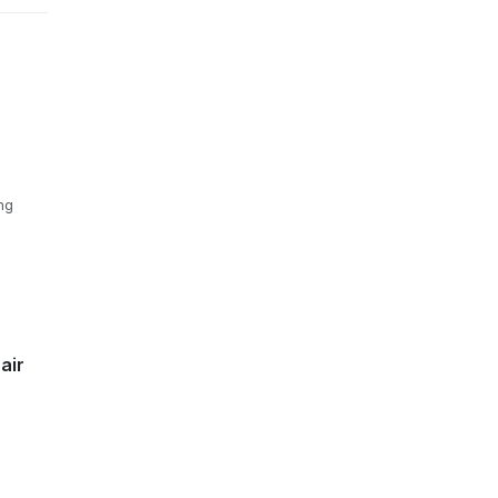
ng
air