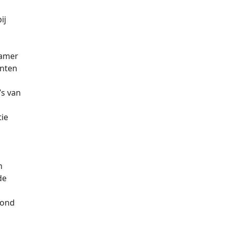
ij
kamer
nten
’s van
ie
n
de
oond