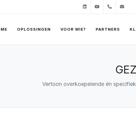
Linkedin
Youtube
+31 (0)2
sal
OME
OPLOSSINGEN
VOOR WIE?
PARTNERS
KL
GE
Vertoon overkoepelende én specifiek