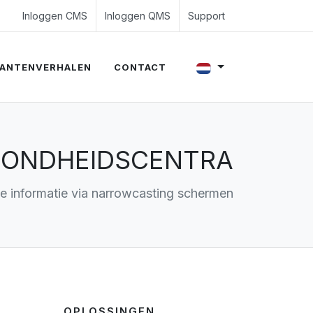
4 350 54 00
es@evalue8.nl
Inloggen CMS
Inloggen QMS
Support
ANTENVERHALEN
CONTACT
ZONDHEIDSCENTRA
e informatie via narrowcasting schermen
OPLOSSINGEN