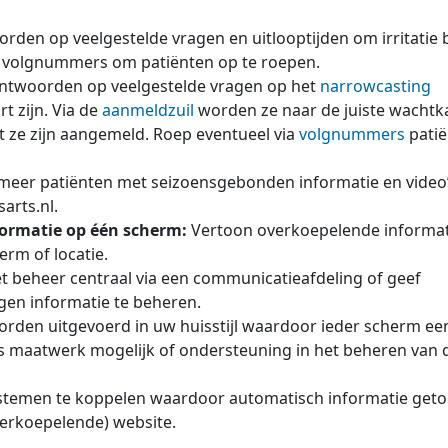
den op veelgestelde vragen en uitlooptijden om irritatie b
l volgnummers om patiënten op te roepen.
antwoorden op veelgestelde vragen op het
narrowcasting
 zijn. Via de
aanmeldzuil
worden ze naar de juiste wacht
t ze zijn aangemeld. Roep eventueel via
volgnummers
patië
meer patiënten met seizoensgebonden informatie en video
arts.nl.
formatie op één scherm:
Vertoon overkoepelende informat
rm of locatie.
t beheer centraal via een communicatieafdeling of geef
igen informatie te beheren.
worden uitgevoerd in uw huisstijl waardoor ieder scherm ee
is maatwerk mogelijk of ondersteuning in het beheren van 
ystemen te koppelen waardoor automatisch informatie get
verkoepelende) website.