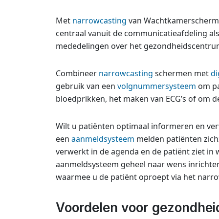
Met
narrowcasting
van Wachtkamerschermen
centraal vanuit de communicatieafdeling als
mededelingen over het gezondheidscentrum 
Combineer
narrowcasting
schermen met
di
gebruik van een
volgnummersysteem
om pa
bloedprikken, het maken van ECG’s of om de 
Wilt u patiënten optimaal informeren en ver
een
aanmeldsysteem
melden patiënten zich
verwerkt in de agenda en de patiënt ziet i
aanmeldsysteem geheel naar wens inricht
waarmee u de patiënt oproept via het narr
Voordelen voor gezondhei