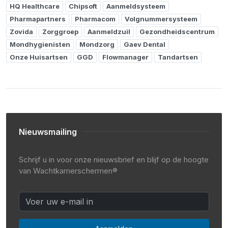
HQ Healthcare
Chipsoft
Aanmeldsysteem
Pharmapartners
Pharmacom
Volgnummersysteem
Zovida
Zorggroep
Aanmeldzuil
Gezondheidscentrum
Mondhygienisten
Mondzorg
Gaev Dental
Onze Huisartsen
GGD
Flowmanager
Tandartsen
Nieuwsmailing
Schrijf u in voor onze nieuwsbrief en blijf op de hoogte
van Wachtkamerschermen®