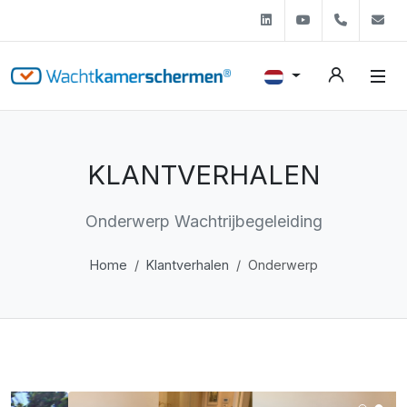
Linkedin
Youtube
+31 (0)
s
KLANTVERHALEN
Onderwerp Wachtrijbegeleiding
Home
Klantverhalen
Onderwerp