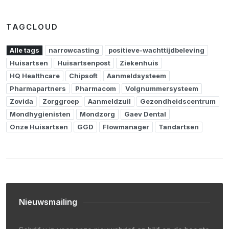
TAGCLOUD
Alle tags
narrowcasting
positieve-wachttijdbeleving
Huisartsen
Huisartsenpost
Ziekenhuis
HQ Healthcare
Chipsoft
Aanmeldsysteem
Pharmapartners
Pharmacom
Volgnummersysteem
Zovida
Zorggroep
Aanmeldzuil
Gezondheidscentrum
Mondhygienisten
Mondzorg
Gaev Dental
Onze Huisartsen
GGD
Flowmanager
Tandartsen
Nieuwsmailing