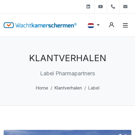
Linkedin
Youtube
+31 (0)
s
KLANTVERHALEN
Label Pharmapartners
Home
Klantverhalen
Label