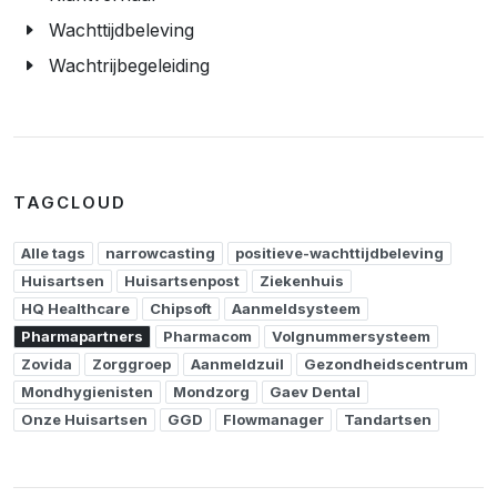
Wachttijdbeleving
Wachtrijbegeleiding
TAGCLOUD
Alle tags
narrowcasting
positieve-wachttijdbeleving
Huisartsen
Huisartsenpost
Ziekenhuis
HQ Healthcare
Chipsoft
Aanmeldsysteem
Pharmapartners
Pharmacom
Volgnummersysteem
Zovida
Zorggroep
Aanmeldzuil
Gezondheidscentrum
Mondhygienisten
Mondzorg
Gaev Dental
Onze Huisartsen
GGD
Flowmanager
Tandartsen