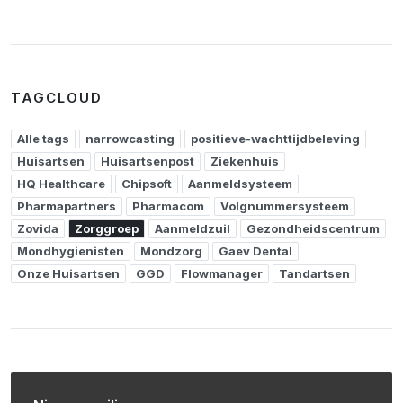
TAGCLOUD
Alle tags
narrowcasting
positieve-wachttijdbeleving
Huisartsen
Huisartsenpost
Ziekenhuis
HQ Healthcare
Chipsoft
Aanmeldsysteem
Pharmapartners
Pharmacom
Volgnummersysteem
Zovida
Zorggroep
Aanmeldzuil
Gezondheidscentrum
Mondhygienisten
Mondzorg
Gaev Dental
Onze Huisartsen
GGD
Flowmanager
Tandartsen