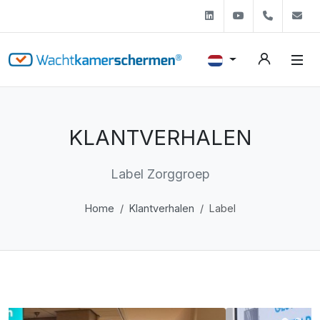
Linkedin
Youtube
+31 (0)
s
KLANTVERHALEN
Label Zorggroep
Home
Klantverhalen
Label