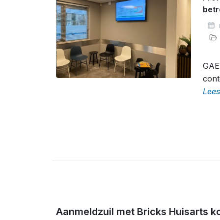
betr
GAE
cont
Lees
Aanmeldzuil met Bricks Huisarts k