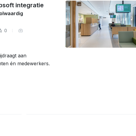
soft integratie
olwaardig
0
ijdraagt aan
ënten én medewerkers.