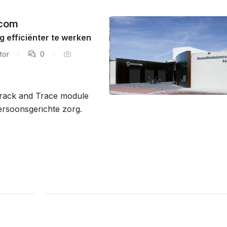
acom
 efficiënter te werken
tor
0
rack and Trace module
ersoonsgerichte zorg.