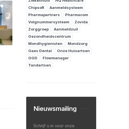
Ziekenhuis
HQ Healthcare
Chipsoft
Aanmeldsysteem
Pharmapartners
Pharmacom
Volgnummersysteem
Zovida
Zorggroep
Aanmeldzuil
Gezondheidscentrum
Mondhygienisten
Mondzorg
Gaev Dental
Onze Huisartsen
GGD
Flowmanager
Tandartsen
Nieuwsmailing
Schrijf u in voor onze