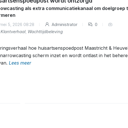
sartsenspoedpost wordt ontzorgd
owcasting als extra communicatiekanaal om doelgroep 
ormeren
mei 5, 2026 08:28
Administrator
0
Klantverhaal
,
Wachttijdbeleving
ringsverhaal hoe huisartsenspoedpost Maastricht & Heuve
narrowcasting scherm inzet en wordt ontlast in het beher
van.
Lees meer