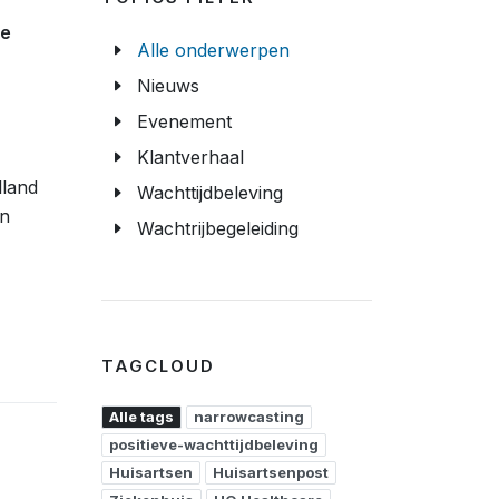
te
Alle onderwerpen
Nieuws
Evenement
Klantverhaal
lland
Wachttijdbeleving
en
Wachtrijbegeleiding
TAGCLOUD
Alle tags
narrowcasting
positieve-wachttijdbeleving
Huisartsen
Huisartsenpost