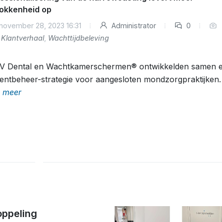
okkenheid op
november 28, 2023 16:31
Administrator
0
Klantverhaal
,
Wachttijdbeleving
V Dental en Wachtkamerschermen® ontwikkelden samen 
entbeheer-strategie voor aangesloten mondzorgpraktijken.
 meer
oppeling