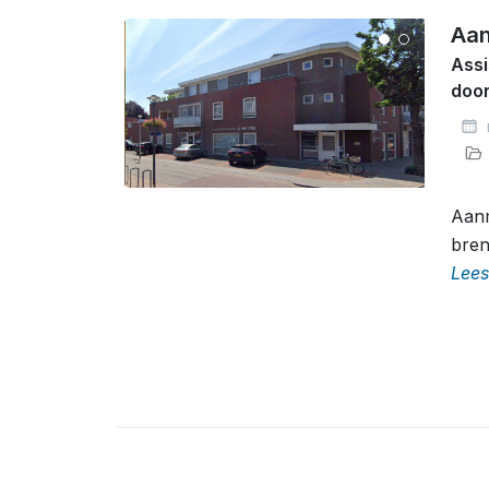
Aan
Assi
doo
Aanm
bren
Lees