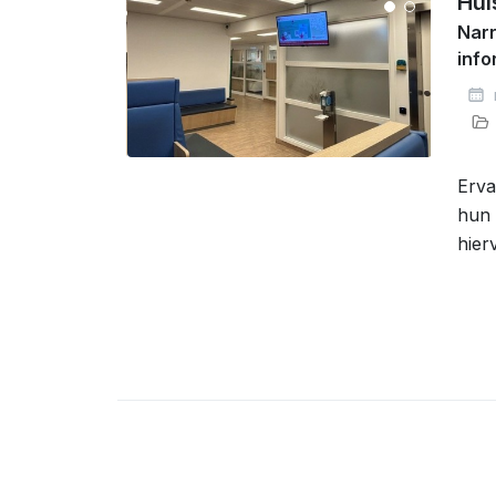
Hui
Narr
inf
Erva
hun 
hier