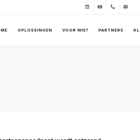
Linkedin
Youtube
+31 (0)2
sal
OME
OPLOSSINGEN
VOOR WIE?
PARTNERS
KL