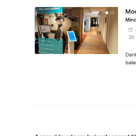
Moo
Mind
Dank
bali