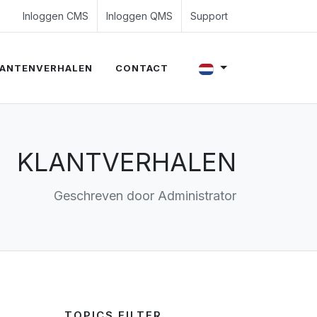
4 350 54 00
es@evalue8.nl
Inloggen CMS
Inloggen QMS
Support
ANTENVERHALEN
CONTACT
KLANTVERHALEN
Geschreven door Administrator
TOPICS FILTER