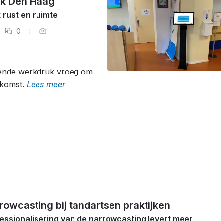
jk Den Haag
k rust en ruimte
0
opende werkdruk vroeg om
tkomst.
Lees meer
rowcasting bij tandartsen praktijken
essionalisering van de narrowcasting levert meer