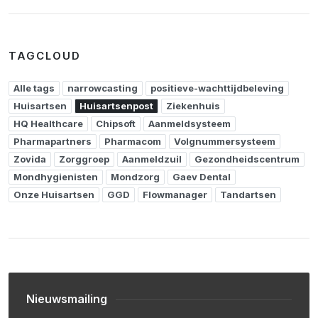
TAGCLOUD
Alle tags
narrowcasting
positieve-wachttijdbeleving
Huisartsen
Huisartsenpost
Ziekenhuis
HQ Healthcare
Chipsoft
Aanmeldsysteem
Pharmapartners
Pharmacom
Volgnummersysteem
Zovida
Zorggroep
Aanmeldzuil
Gezondheidscentrum
Mondhygienisten
Mondzorg
Gaev Dental
Onze Huisartsen
GGD
Flowmanager
Tandartsen
Nieuwsmailing