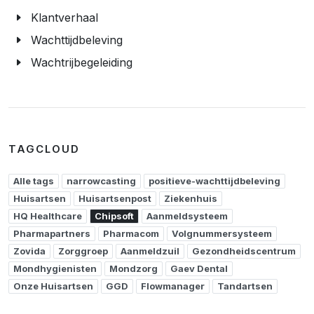
Klantverhaal
Wachttijdbeleving
Wachtrijbegeleiding
TAGCLOUD
Alle tags
narrowcasting
positieve-wachttijdbeleving
Huisartsen
Huisartsenpost
Ziekenhuis
HQ Healthcare
Chipsoft
Aanmeldsysteem
Pharmapartners
Pharmacom
Volgnummersysteem
Zovida
Zorggroep
Aanmeldzuil
Gezondheidscentrum
Mondhygienisten
Mondzorg
Gaev Dental
Onze Huisartsen
GGD
Flowmanager
Tandartsen