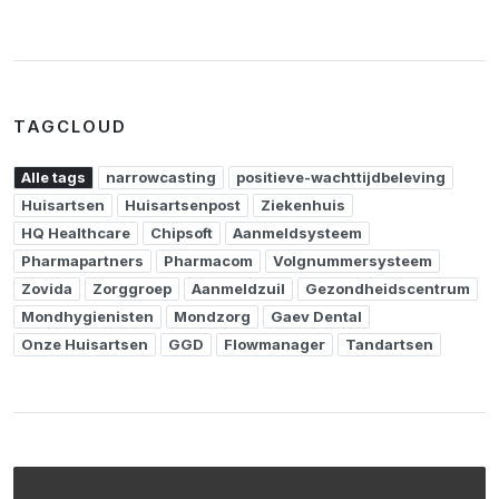
TAGCLOUD
Alle tags
narrowcasting
positieve-wachttijdbeleving
Huisartsen
Huisartsenpost
Ziekenhuis
HQ Healthcare
Chipsoft
Aanmeldsysteem
Pharmapartners
Pharmacom
Volgnummersysteem
Zovida
Zorggroep
Aanmeldzuil
Gezondheidscentrum
Mondhygienisten
Mondzorg
Gaev Dental
Onze Huisartsen
GGD
Flowmanager
Tandartsen